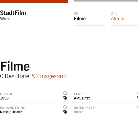
StadtFilm
92
211
Wien
Filme
Akteure
Filme
0 Resultate,
92 insgesamt
DEKADE
GENRE
1950
Aktualität
RAUMNUTZUNG
AKTEURSTYP
Reise / Urlaub
filtern