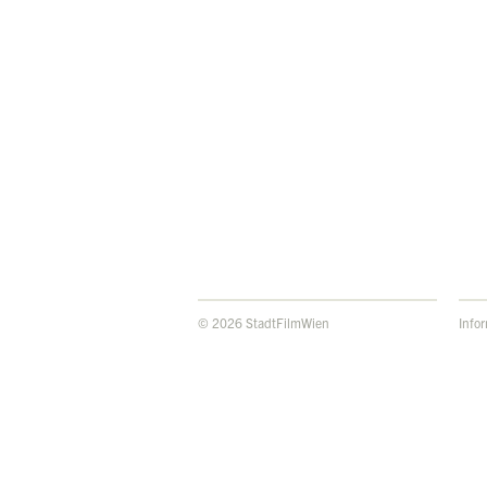
© 2026 StadtFilmWien
Info