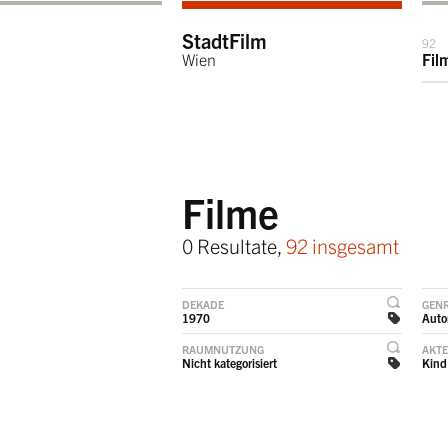
StadtFilm
92
Wien
Fil
Filme
0 Resultate,
92 insgesamt
DEKADE
GEN
1970
Auto
RAUMNUTZUNG
AKT
Nicht kategorisiert
Kind