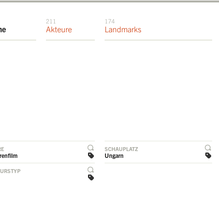
211
174
me
Akteure
Landmarks
RE
SCHAUPLATZ
renfilm
Ungarn
EURSTYP