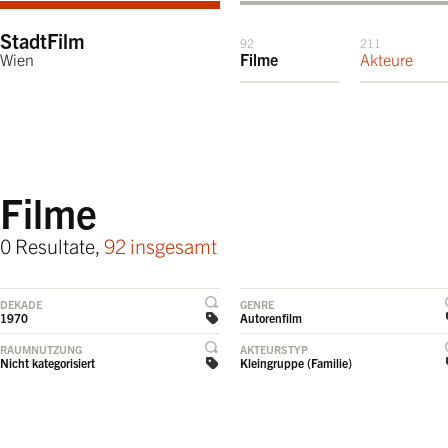
StadtFilm
92
211
Wien
Filme
Akteure
Filme
0 Resultate,
92 insgesamt
DEKADE
GENRE
1970
Autorenfilm
RAUMNUTZUNG
AKTEURSTYP
Nicht kategorisiert
Kleingruppe (Familie)