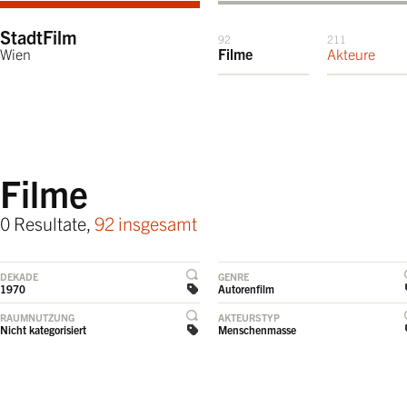
StadtFilm
92
211
Wien
Filme
Akteure
Filme
0 Resultate,
92 insgesamt
DEKADE
GENRE
1970
Autorenfilm
RAUMNUTZUNG
AKTEURSTYP
Nicht kategorisiert
Menschenmasse