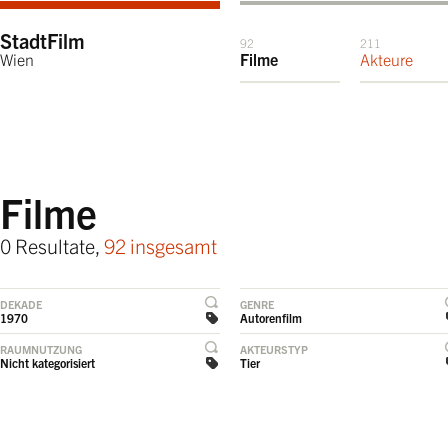
StadtFilm
92
211
Wien
Filme
Akteure
Filme
0 Resultate,
92 insgesamt
DEKADE
GENRE
1970
Autorenfilm
RAUMNUTZUNG
AKTEURSTYP
Nicht kategorisiert
Tier