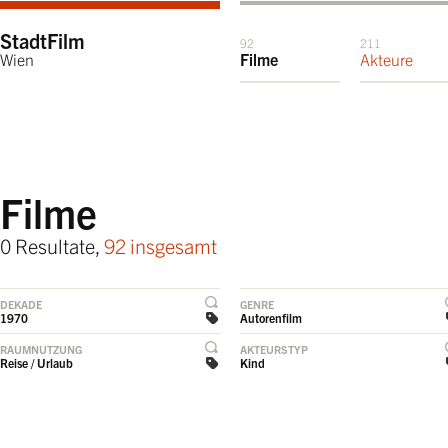
StadtFilm
92
211
Wien
Filme
Akteure
Filme
0 Resultate,
92 insgesamt
DEKADE
GENRE
1970
Autorenfilm
RAUMNUTZUNG
AKTEURSTYP
Reise / Urlaub
Kind