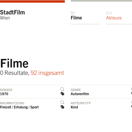
StadtFilm
92
211
Wien
Filme
Akteure
Filme
0 Resultate,
92 insgesamt
DEKADE
GENRE
1970
Autorenfilm
RAUMNUTZUNG
AKTEURSTYP
Freizeit / Erholung / Sport
Kind