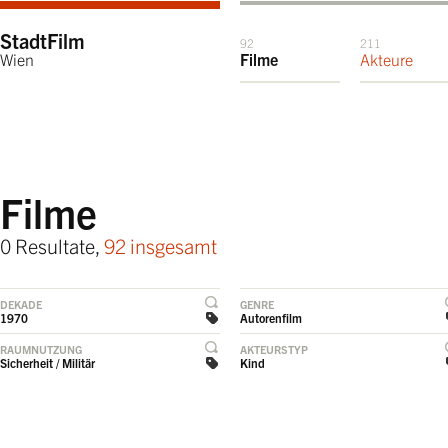
StadtFilm
92
211
Wien
Filme
Akteure
Filme
0 Resultate,
92 insgesamt
DEKADE
GENRE
1970
Autorenfilm
RAUMNUTZUNG
AKTEURSTYP
Sicherheit / Militär
Kind