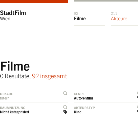
StadtFilm
92
211
Wien
Filme
Akteure
Filme
0 Resultate,
92 insgesamt
DEKADE
GENRE
filtern
Autorenfilm
RAUMNUTZUNG
AKTEURSTYP
Nicht kategorisiert
Kind