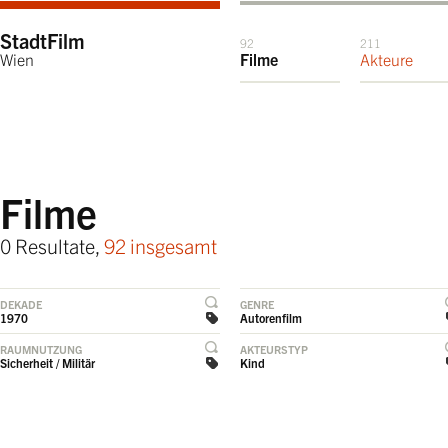
StadtFilm
92
211
Wien
Filme
Akteure
Filme
0 Resultate,
92 insgesamt
DEKADE
GENRE
1970
Autorenfilm
RAUMNUTZUNG
AKTEURSTYP
Sicherheit / Militär
Kind