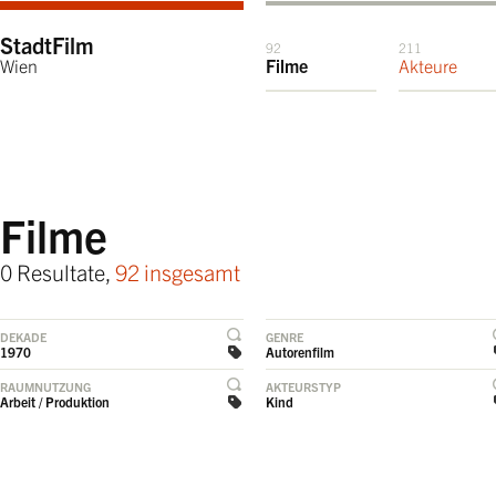
StadtFilm
92
211
Wien
Filme
Akteure
Filme
0 Resultate,
92 insgesamt
DEKADE
GENRE
1970
Autorenfilm
RAUMNUTZUNG
AKTEURSTYP
Arbeit / Produktion
Kind