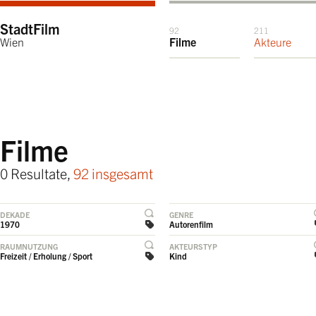
StadtFilm
92
211
Wien
Filme
Akteure
Filme
0 Resultate,
92 insgesamt
DEKADE
GENRE
1970
Autorenfilm
RAUMNUTZUNG
AKTEURSTYP
Freizeit / Erholung / Sport
Kind