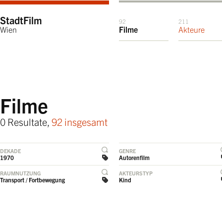
StadtFilm
92
211
Wien
Filme
Akteure
Filme
0 Resultate,
92 insgesamt
DEKADE
GENRE
1970
Autorenfilm
RAUMNUTZUNG
AKTEURSTYP
Transport / Fortbewegung
Kind