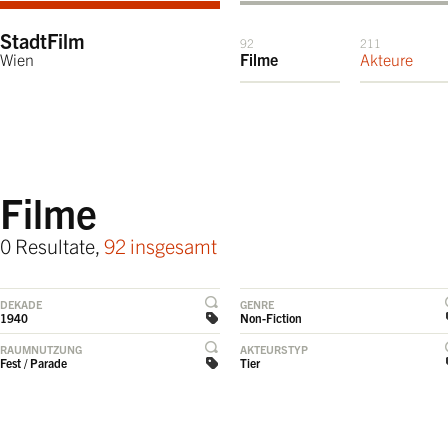
StadtFilm
92
211
Wien
Filme
Akteure
Filme
0 Resultate,
92 insgesamt
DEKADE
GENRE
1940
Non-Fiction
RAUMNUTZUNG
AKTEURSTYP
Fest / Parade
Tier