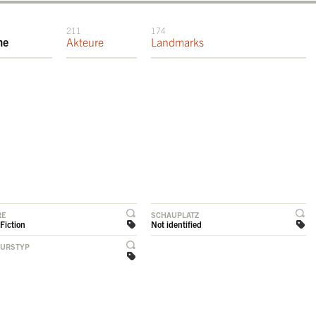
211
174
me
Akteure
Landmarks
RE
SCHAUPLATZ
Fiction
Not identified
EURSTYP