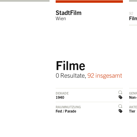
StadtFilm
92
Wien
Fil
Filme
0 Resultate,
92 insgesamt
DEKADE
GEN
1940
Non-
RAUMNUTZUNG
AKT
Fest / Parade
Tier