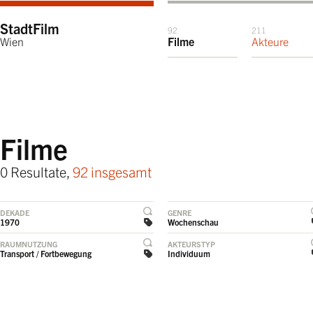
StadtFilm
92
211
Wien
Filme
Akteure
Filme
0 Resultate,
92 insgesamt
DEKADE
GENRE
1970
Wochenschau
RAUMNUTZUNG
AKTEURSTYP
Transport / Fortbewegung
Individuum