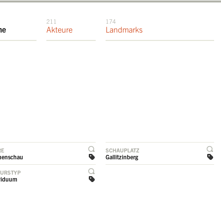
211
174
me
Akteure
Landmarks
RE
SCHAUPLATZ
henschau
Gallitzinberg
EURSTYP
viduum