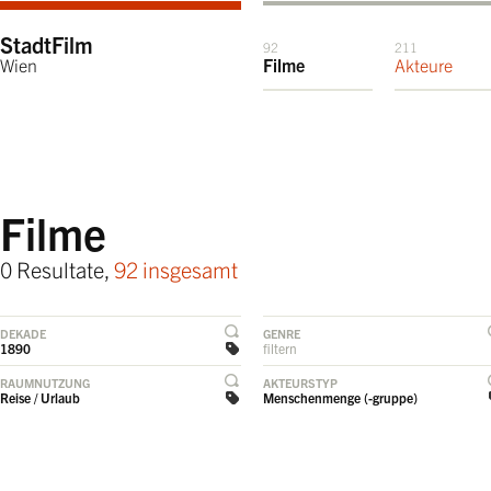
StadtFilm
92
211
Wien
Filme
Akteure
Filme
0 Resultate,
92 insgesamt
DEKADE
GENRE
1890
filtern
RAUMNUTZUNG
AKTEURSTYP
Reise / Urlaub
Menschenmenge (-gruppe)