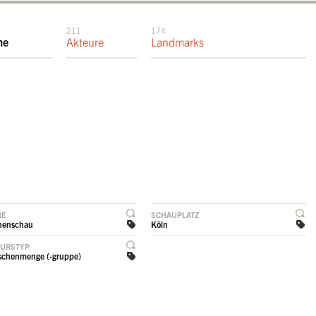
211
174
me
Akteure
Landmarks
RE
SCHAUPLATZ
henschau
Köln
EURSTYP
chenmenge (-gruppe)