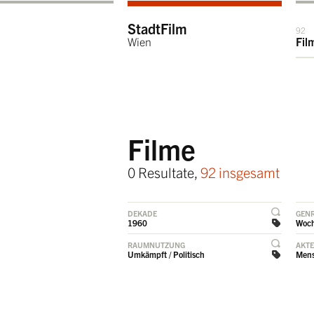
StadtFilm
92
Wien
Fil
Filme
0 Resultate,
92 insgesamt
DEKADE
GEN
1960
Woc
RAUMNUTZUNG
AKT
Umkämpft / Politisch
Mens