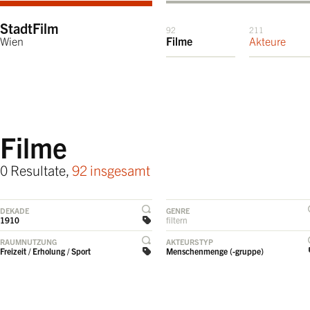
StadtFilm
92
211
Wien
Filme
Akteure
Filme
0 Resultate,
92 insgesamt
DEKADE
GENRE
1910
filtern
RAUMNUTZUNG
AKTEURSTYP
Freizeit / Erholung / Sport
Menschenmenge (-gruppe)