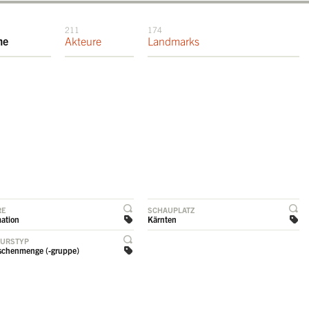
211
174
me
Akteure
Landmarks
RE
SCHAUPLATZ
ation
Kärnten
EURSTYP
chenmenge (-gruppe)