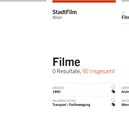
StadtFilm
92
Wien
Fil
Filme
0 Resultate,
92 insgesamt
DEKADE
GEN
1890
Anim
RAUMNUTZUNG
AKT
Transport / Fortbewegung
Mens