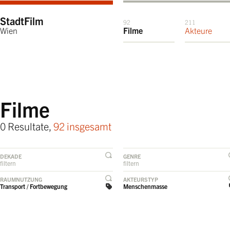
StadtFilm
92
211
Wien
Filme
Akteure
Filme
0 Resultate,
92 insgesamt
DEKADE
GENRE
filtern
filtern
RAUMNUTZUNG
AKTEURSTYP
Transport / Fortbewegung
Menschenmasse