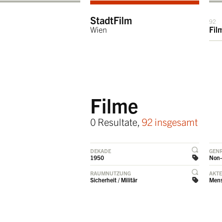
StadtFilm
92
Wien
Fil
Filme
0 Resultate,
92 insgesamt
DEKADE
GEN
1950
Non-
RAUMNUTZUNG
AKT
Sicherheit / Militär
Men