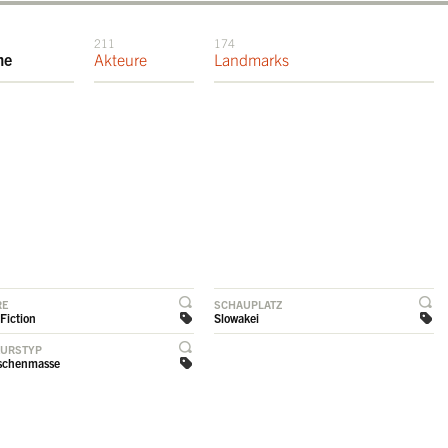
211
174
me
Akteure
Landmarks
RE
SCHAUPLATZ
Fiction
Slowakei
EURSTYP
schenmasse