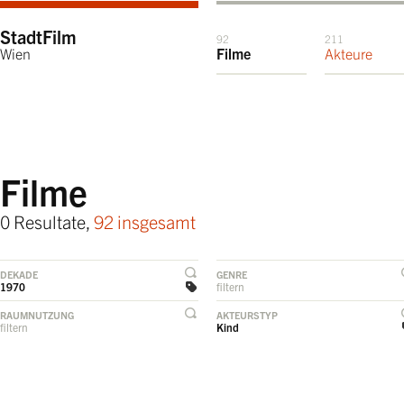
StadtFilm
92
211
Wien
Filme
Akteure
Filme
0 Resultate,
92 insgesamt
DEKADE
GENRE
1970
filtern
RAUMNUTZUNG
AKTEURSTYP
filtern
Kind