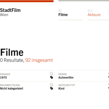
StadtFilm
92
211
Wien
Filme
Akteure
Filme
0 Resultate,
92 insgesamt
DEKADE
GENRE
1970
Autorenfilm
RAUMNUTZUNG
AKTEURSTYP
Nicht kategorisiert
Kind