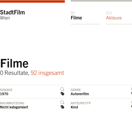
StadtFilm
92
211
Wien
Filme
Akteure
Filme
0 Resultate,
92 insgesamt
DEKADE
GENRE
1970
Autorenfilm
RAUMNUTZUNG
AKTEURSTYP
Nicht kategorisiert
Kind