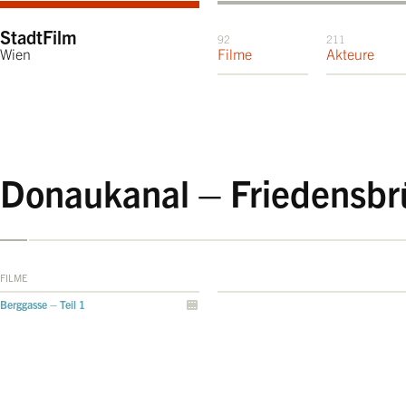
StadtFilm
92
211
Wien
Filme
Akteure
Donaukanal – Friedensbr
FILME
Berggasse – Teil 1