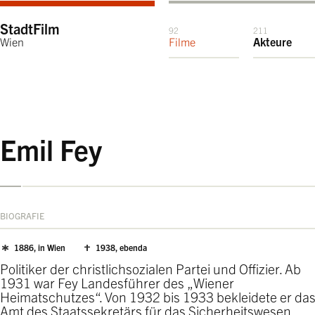
StadtFilm
92
211
Wien
Filme
Akteure
Emil Fey
BIOGRAFIE
1886, in Wien
1938, ebenda
Politiker der christlichsozialen Partei und Offizier. Ab
1931 war Fey Landesführer des „Wiener
Heimatschutzes“. Von 1932 bis 1933 bekleidete er da
Amt des Staatssekretärs für das Sicherheitswesen