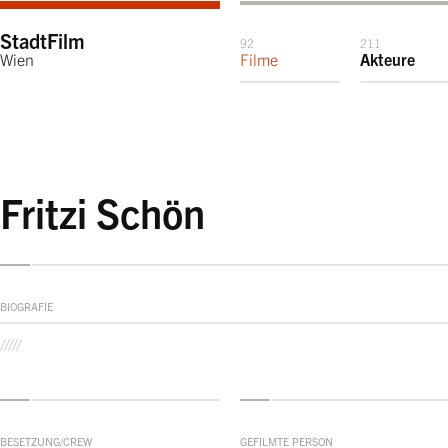
StadtFilm
92
211
Wien
Filme
Akteure
Fritzi Schön
BIOGRAFIE
BESETZUNG/CREW
GEFILMTE PERSON