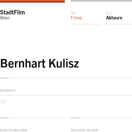
StadtFilm
92
211
Wien
Filme
Akteure
Bernhart Kulisz
BIOGRAFIE
BESETZUNG/CREW
GEFILMTE PERSON