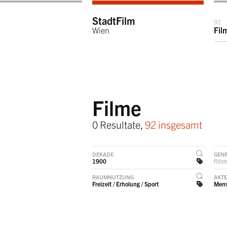
StadtFilm
92
Wien
Fil
Filme
0 Resultate,
92 insgesamt
DEKADE
GEN
1900
filte
RAUMNUTZUNG
AKT
Freizeit / Erholung / Sport
Mens