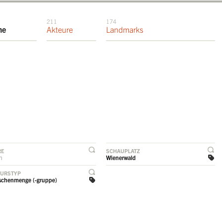
211
174
me
Akteure
Landmarks
RE
SCHAUPLATZ
rn
Wienerwald
EURSTYP
chenmenge (-gruppe)