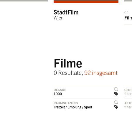
StadtFilm
92
Wien
Fil
Filme
0 Resultate,
92 insgesamt
DEKADE
GEN
1900
filte
RAUMNUTZUNG
AKT
Freizeit / Erholung / Sport
filte