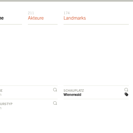
211
174
me
Akteure
Landmarks
RE
SCHAUPLATZ
rn
Wienerwald
EURSTYP
rn