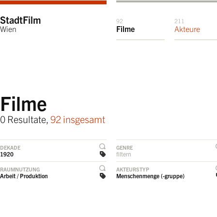
StadtFilm
92
211
Wien
Filme
Akteure
Filme
0 Resultate,
92 insgesamt
DEKADE
GENRE
1920
filtern
RAUMNUTZUNG
AKTEURSTYP
Arbeit / Produktion
Menschenmenge (-gruppe)